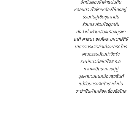
ยึดมั่นผองข้าฟ้าแผ่นดิน
หลอมดวงใจฟ้าเหลืองให้คงอยู่
ร่วมกันสู้เชิดชูสถาบัน
ร่วมแรงร่วมใจผูกพัน
ดั่งคำมั่นฟ้าเหลืองเมืองบูรพา
ชาติ ศาสนา องค์พระมหากษัติย์
เกียรติประวัติลือเลื่องเกริกไกร
คุณธรรมน้อมนำจิตใจ
ระเบียบวินัยหัวใจส.ร.อ.
หากจะยืนยงคงอยู่คู่
บูรพานามขานเมืองสุขสันต์
แม้อ่อนแรงจิตใจยังตั้งมั่น
จะฝ่าฟันฟ้าเหลืองเลื่องลือไกล