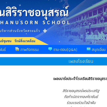
ันธ์
ภาพกิจกรรม
ถาม-ตอบ(Q&A)
สมุดเยี่ยม
เพลงโรงเรียน
เพลงมาร์ชประจำโรงเรียนสิริราชอนุสร
สิริราชอนุสรณ์พรประเสริฐ
ถือกำเนิดจากองค์ราชันย์
ร่วมแรงร่วมใจฝ่าฟัน